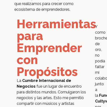
que realizamos para crecer como
ecosistema de emprendedores.
Herramientas
Y
para
como
broch
Emprender
de
oro,
con
no
podía
faltar
Propósitos
mi
colabo
La
Cumbre Internacional de
junto
Negocios
fue un lugar de encuentro
a
para distintos mundos. Comulgaron los
la
Fun
negocios y las artes. Esto me permitió
Culty
compartir con músicos y artistas
por