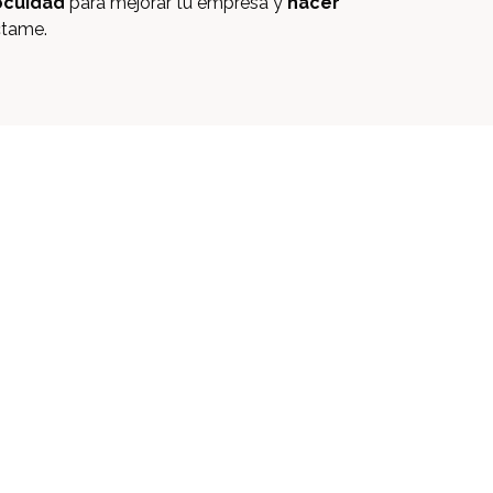
ocuidad
para mejorar tu empresa y
hacer
tame.