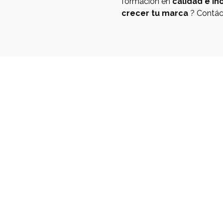
formación en
calidad e in
crecer tu marca
? Contác
omunidad
y
empoderada
?